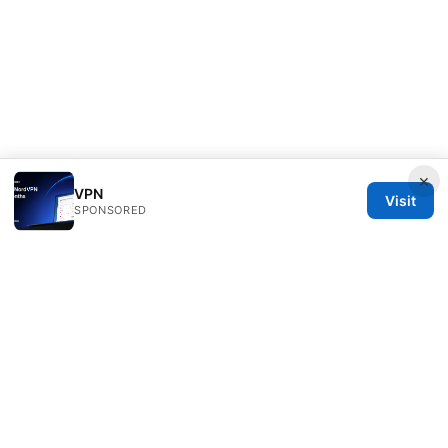
×
VPN
Visit
SPONSORED
Diverseque Network LLC
12 Rue de Rivoli
Paris, Île-de-France, 75001
FR
team@diverseque.com
+33 1 51 81 41 25
About
Privacy Policy
Terms of Use