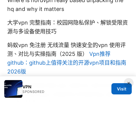
Where is nordvpn really based unpacking the
hq and why it matters
大学vpn 完整指南：校园网隐私保护、解锁受限资
源与多设备使用技巧
蚂蚁vpn 免注册 无线流量 快速安全的vpn 使用评
测、对比与实操指南（2025 版）
Vpn推荐
github：github上值得关注的开源vpn项目和指南
2026版
×
What is windscribe vpn used for and how it
VPN
Visit
SPONSORED
protects privacy, unblocks streaming, secures
public Wi-Fi, and more