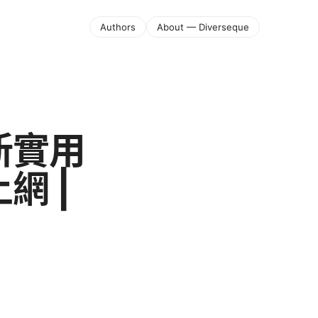
Authors
About — Diverseque
新實用
網 |