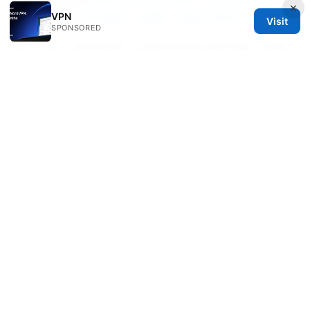
×
VPN
实用攻略，含可用性、速度、隐私与性价比
Visit
SPONSORED
三 毛 vpn 使用指南：在全球场景下的实操、评测
与选择
Why your vpn isnt working with paramount
plus and how to fix it
© 2026 Diverseque. All rights reserved.
Diverseque Network LLC
12 Rue de Rivoli
Paris, Île-de-France, 75001
FR