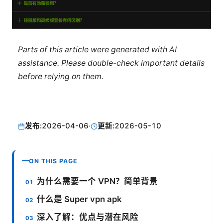
Parts of this article were generated with AI
assistance. Please double-check important details
before relying on them.
发布:
2026-04-06
·
更新:
2026-05-10
ON THIS PAGE
为什么需要一个 VPN？简单背景
什么是 Super vpn apk
深入了解：优点与潜在风险