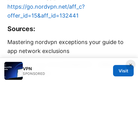
https://go.nordvpn.net/aff_c?
offer_id=15&aff_id=132441
Sources:
Mastering nordvpn exceptions your guide to
app network exclusions
×
Super vpn free 守护你的网络世界：完整指南、实
VPN
Visit
用评测与选择要点
SPONSORED
Nordvpn eero router setup a complete guide to
configuring NordVPN on your Eero mesh
router
Super vpn：全面解锁隐私、速度与安全的
最佳指南
路由器设置 ⭐ VPN：保姆级教程，让全家设备安
全上网 2026