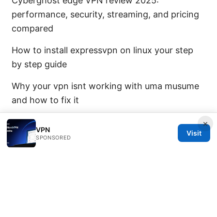
Cyberghost edge VPN review 2025:
performance, security, streaming, and pricing
compared
How to install expressvpn on linux your step
by step guide
Why your vpn isnt working with uma musume
and how to fix it
×
VPN
Visit
SPONSORED
© 2026 Diverseque. All rights reserved.
Diverseque Network LLC
12 Rue de Rivoli