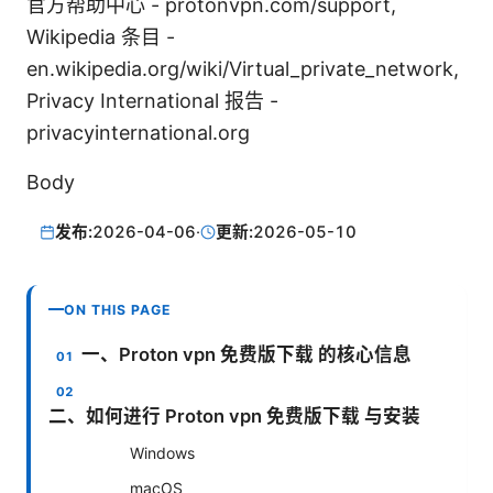
官方帮助中心 - protonvpn.com/support,
Wikipedia 条目 -
en.wikipedia.org/wiki/Virtual_private_network,
Privacy International 报告 -
privacyinternational.org
Body
发布:
2026-04-06
·
更新:
2026-05-10
ON THIS PAGE
一、Proton vpn 免费版下载 的核心信息
二、如何进行 Proton vpn 免费版下载 与安装
Windows
macOS