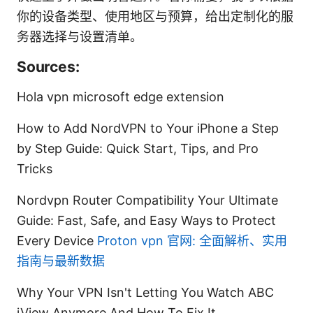
你的设备类型、使用地区与预算，给出定制化的服
务器选择与设置清单。
Sources:
Hola vpn microsoft edge extension
How to Add NordVPN to Your iPhone a Step
by Step Guide: Quick Start, Tips, and Pro
Tricks
Nordvpn Router Compatibility Your Ultimate
Guide: Fast, Safe, and Easy Ways to Protect
Every Device
Proton vpn 官网: 全面解析、实用
指南与最新数据
Why Your VPN Isn't Letting You Watch ABC
iView Anymore And How To Fix It