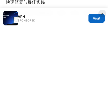
快速修复与最佳实践
六尺巷vpn官网完整指南：选择、评测、设置与实
×
VPN
Visit
操
SPONSORED
© 2026 Diverseque. All rights reserved.
Diverseque Network LLC
12 Rue de Rivoli
Paris, Île-de-France, 75001
FR
team@diverseque.com
+33 1 51 81 41 25
About
Privacy Policy
Terms of Use