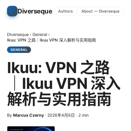
Diverseque
Authors
About — Diverseque
Diverseque
›
General
›
Ikuu: VPN 之路｜Ikuu VPN 深入解析与实用指南
GENERAL
Ikuu: VPN 之路
｜Ikuu VPN 深入
解析与实用指南
By
Marcus Czerny
·
2026年4月6日
·
2
min