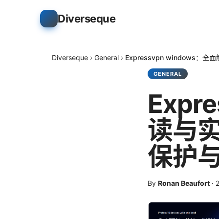
Diverseque
Diverseque
›
General
›
Expressvpn window
GENERAL
Expr
读与实
保护
By
Ronan Beaufort
·