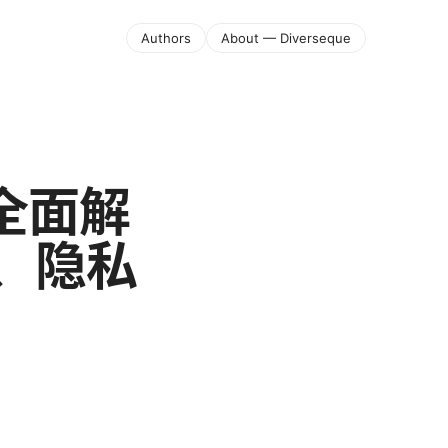
Authors
About — Diverseque
：全面解
、隐私