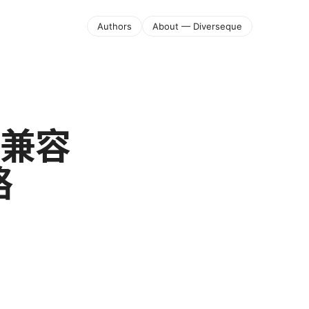
Authors
About — Diverseque
: 兼容
略