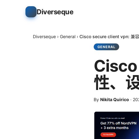
Diverseque
Diverseque
›
General
›
Cisco secure client 
GENERAL
Cisco
性、
By
Nikita Quirico
·
2