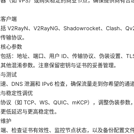
器（如 VPS）或购买稳定的商业节点，确保提供商有合
载客户端
V2RayN、V2RayNG、Shadowrocket、Clash、Q
的传输协议。
置核心参数
包括：地址、端口、用户 ID、传输协议、伪装设置、TLS/
及其他混淆参数。注意保留密钥与证书的妥善管理。
接与测试
速、DNS 泄漏和 IPv6 检查，确保流量走到你希望的通
能与稳定性调优
协议（如 TCP、WS、QUIC、mKCP），调整伪装参
得更低延迟与更高稳定性。
常维护
户端、检查证书有效性、监控节点状态，以及备份配置文