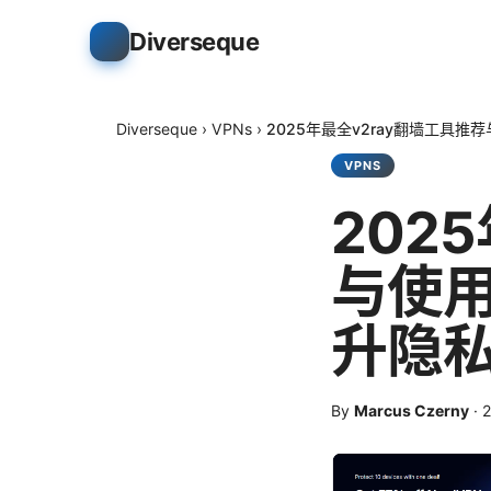
Diverseque
Diverseque
›
VPNs
›
2025年最全v2ray翻墙工
VPNS
202
与使
升隐
By
Marcus Czerny
·