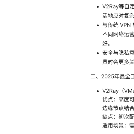
V2Ray等
活地应对复
与传统 VP
不同网络运营
好。
安全与隐私
具时会更多
二、2025年最
V2Ray（VM
优点：高度可
边缘节点结
缺点：初次
适用场景：