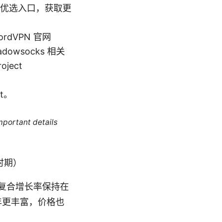
优选入口，获取更
dVPN 官网
hadowsocks 相关
oject
et。
mportant details
时期）
年复合增长率保持在
年更丰富，价格也