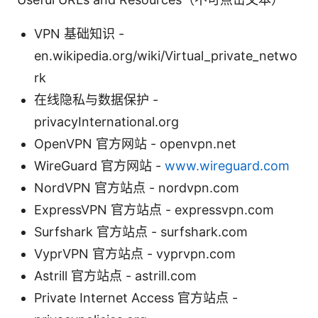
VPN 基础知识 -
en.wikipedia.org/wiki/Virtual_private_netwo
rk
在线隐私与数据保护 -
privacyInternational.org
OpenVPN 官方网站 - openvpn.net
WireGuard 官方网站 -
www.wireguard.com
NordVPN 官方站点 - nordvpn.com
ExpressVPN 官方站点 - expressvpn.com
Surfshark 官方站点 - surfshark.com
VyprVPN 官方站点 - vyprvpn.com
Astrill 官方站点 - astrill.com
Private Internet Access 官方站点 -