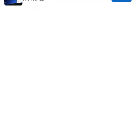
免从事违规活动。
如需进一步细化的设置截图、逐步视频讲解或不同
设备的分步教程，请告知你的设备型号与使用场
景，我可以给出更具体的配置清单和代码示例。
Sources:
Mastering Your gli Net Router A Step By Step
ProtonVPN Setup Guide: Quick Start, Tips, and
Best Practices
知乎知学堂：VPN 使用全攻略与
实用指南
中国VPN：全面指南与最新趋势，帮助你安全上网
What is My Private IP Address When Using
NordVPN: A Clear Guide to How VPNs Hide