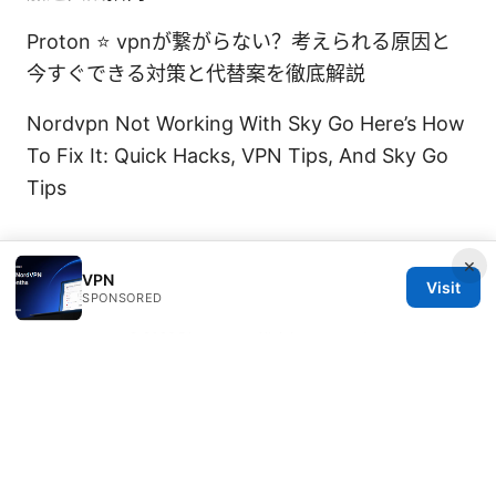
Proton ⭐ vpnが繋がらない？考えられる原因と
今すぐできる対策と代替案を徹底解説
Nordvpn Not Working With Sky Go Here’s How
To Fix It: Quick Hacks, VPN Tips, And Sky Go
Tips
×
VPN
Visit
SPONSORED
© 2026 Diverseque. All rights reserved.
Diverseque Network LLC
12 Rue de Rivoli
Paris, Île-de-France, 75001
FR