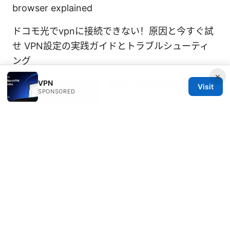
browser explained
ドコモ光でvpnに接続できない！原因と今すぐ試
せ VPN設定の実践ガイドとトラブルシューティ
ング
×
Vpn网站: 全方位指南，选择、使用与安全要点，
VPN
Visit
SPONSORED
适合初学者与进阶用户
Hotel wi fi blocking your vpn heres how to fix
it fast
翻墙机场 ⭐ clash：新手入门指南与实用技巧，
VPN 使用与 Clash 配置全解
免费的vp梯子：全面
评测、使用场景与风险指南，含免费与付费方案对
比