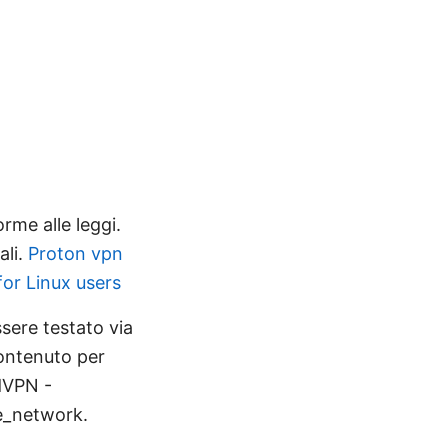
rme alle leggi.
ali.
Proton vpn
for Linux users
sere testato via
contenuto per
rdVPN -
te_network.