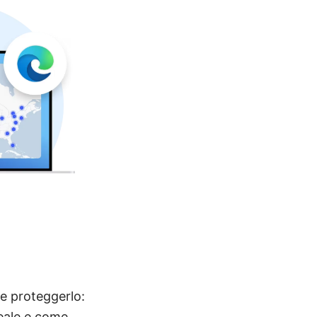
 e proteggerlo:
eale e come