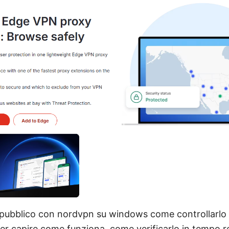
ip pubblico con nordvpn su windows come controllarlo
er capire come funziona, come verificarlo in tempo r