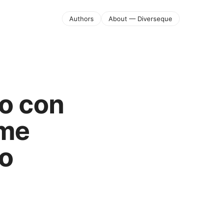
Authors
About — Diverseque
co con
ome
lo