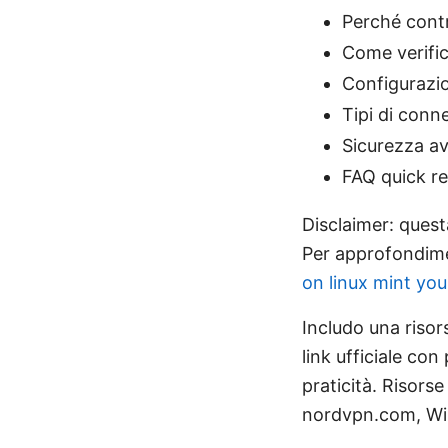
Perché contr
Come verifi
Configurazi
Tipi di conn
Sicurezza av
FAQ quick r
Disclaimer: quest
Per approfondimen
on linux mint you
Includo una risor
link ufficiale co
praticità. Risors
nordvpn.com, Wik