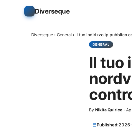
Diverseque
Diverseque
›
General
›
Il tuo indirizzo ip pubblico
GENERAL
Il tuo
nordv
contro
By
Nikita Quirico
·
Apr
Published:
2026