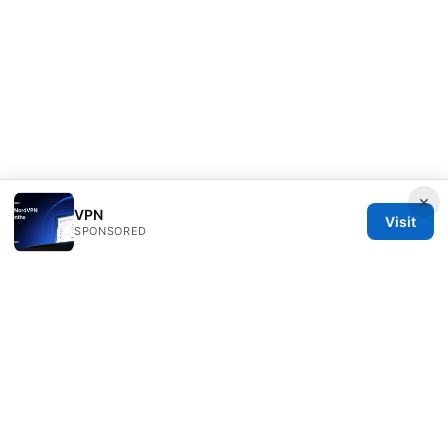
×
VPN
Visit
SPONSORED
Diverseque Network LLC
12 Rue de Rivoli
Paris, Île-de-France, 75001
FR
team@diverseque.com
+33 1 51 81 41 25
About
Privacy Policy
Terms of Use