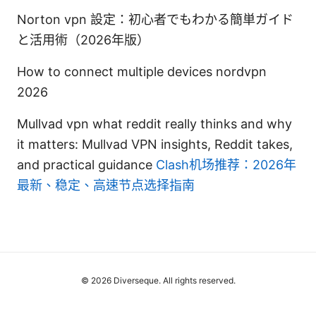
Norton vpn 設定：初心者でもわかる簡単ガイド
と活用術（2026年版）
How to connect multiple devices nordvpn
2026
Mullvad vpn what reddit really thinks and why
it matters: Mullvad VPN insights, Reddit takes,
and practical guidance
Clash机场推荐：2026年
最新、稳定、高速节点选择指南
© 2026 Diverseque. All rights reserved.