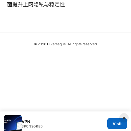
面提升上网隐私与稳定性
© 2026 Diverseque. All rights reserved.
×
VPN
Visit
SPONSORED