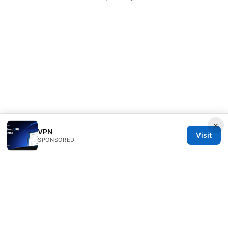
×
VPN
Visit
SPONSORED
Diverseque Network LLC
12 Rue de Rivoli
Paris, Île-de-France, 75001
FR
team@diverseque.com
+33 1 51 81 41 25