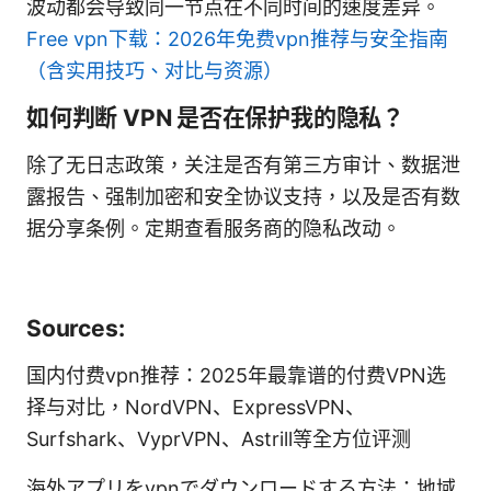
波动都会导致同一节点在不同时间的速度差异。
Free vpn下载：2026年免费vpn推荐与安全指南
（含实用技巧、对比与资源）
如何判断 VPN 是否在保护我的隐私？
除了无日志政策，关注是否有第三方审计、数据泄
露报告、强制加密和安全协议支持，以及是否有数
据分享条例。定期查看服务商的隐私改动。
Sources:
国内付费vpn推荐：2025年最靠谱的付费VPN选
择与对比，NordVPN、ExpressVPN、
Surfshark、VyprVPN、Astrill等全方位评测
海外アプリをvpnでダウンロードする方法：地域