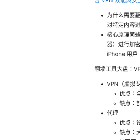
含 VPN 效能與
为什么需要
对特定内容
核心原理简述
器）进行加密
iPhone 
翻墙工具大盘：VP
VPN（虚拟
优点：
缺点：
代理
优点：
缺点：