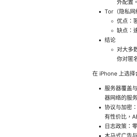
外配置
Tor（隐私
优点：
缺点：
结论
对大多
你对匿
在 iPhone 上
服务器覆盖
器网络的服
协议与加密：O
有性价比，AE
日志政策：零
木马式广告