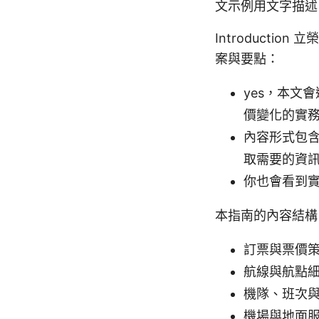
文示例用文字描述
Introduct
案與要點：
yes，本文
價變化的實
內容形式包
取需要的資
你也會看到
本指南的內容結構
訂票與票價
航線與航點
機隊、班次
機場與地面