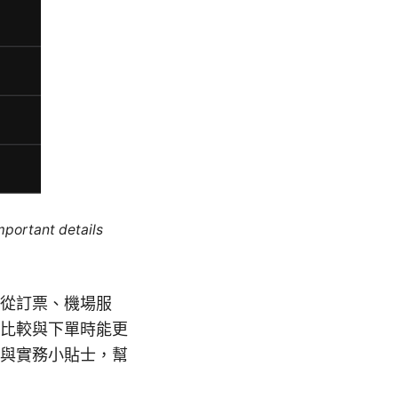
mportant details
從訂票、機場服
比較與下單時能更
與實務小貼士，幫