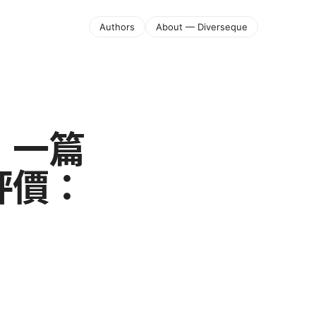
Authors
About — Diverseque
：一篇
評價：