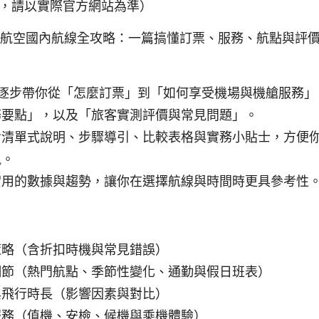
，請以實際官方網站為準）
ion 立榮航空國內航線全攻略：一篇搞懂訂票、服務、航點與
會逐步帶你從「怎麼訂票」到「如何享受機場與機艙服務
務要點」，以及「旅客實測評價與常見問題」。
含清單式說明、步驟導引、比較表格與實務小貼士，方便
訊。
實用的數據與趨勢，讓你在選擇航線與時間時更具參考性
策略（含折扣時機與常見錯誤）
細節（熱門航點、季節性變化、通勤與假日班表）
與飛行時長（影響因素與對比）
服務（值機、安檢、候機與乘機體驗）