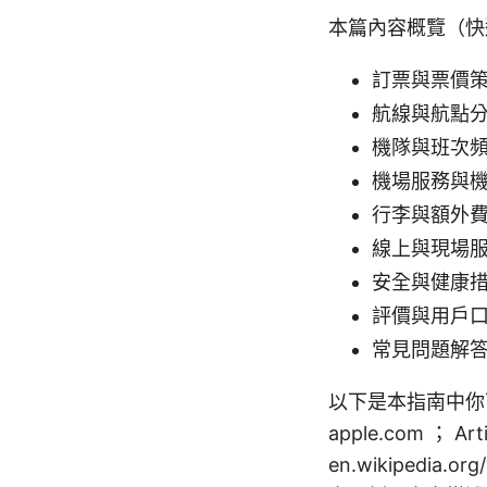
本篇內容概覽（
訂票與票價
航線與航點
機隊與班次
機場服務與
行李與額外
線上與現場
安全與健康
評價與用戶
常見問題解
以下是本指南中你可
apple.com ； Artif
en.wikipedia.or