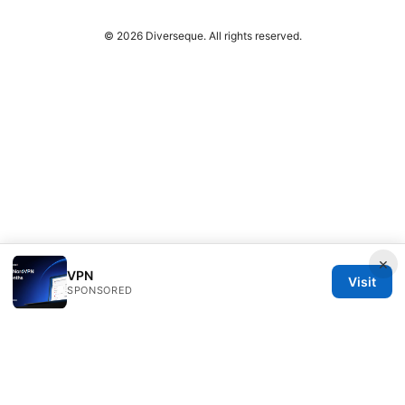
© 2026 Diverseque. All rights reserved.
×
VPN
Visit
SPONSORED
Diverseque Network LLC
12 Rue de Rivoli
Paris, Île-de-France, 75001