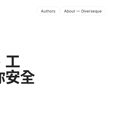
Authors
About — Diverseque
、工
你安全