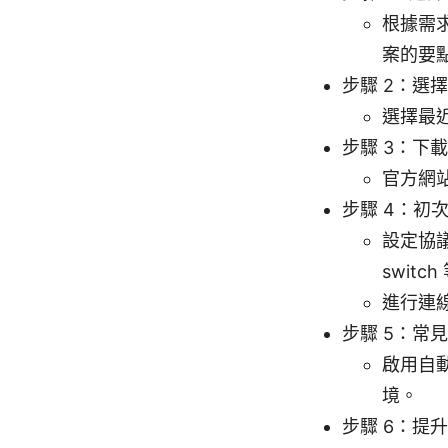
根據需求
案的要
步驟 2：選
選擇最
步驟 3：下
官方網
步驟 4：初
設定協議（
switch
進行連
步驟 5：常
啟用自動
境。
步驟 6：提