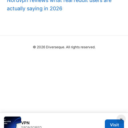
Nordvpn reviews what real reddit users are
actually saying in 2026
© 2026 Diverseque. All rights reserved.
×
VPN
Visit
SPONSORED