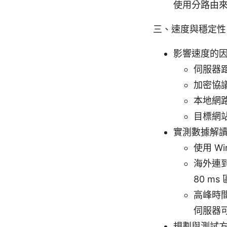
使用分路由
三、速度與穩定性
影響速度的
伺服器
加密協
本地網
目標網
實測數據解
使用 W
海外連
80 m
高峰時間
伺服器
規劃與測試