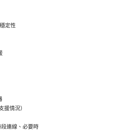
與穩定性
援
器
服器支援情況）
時段連線、必要時