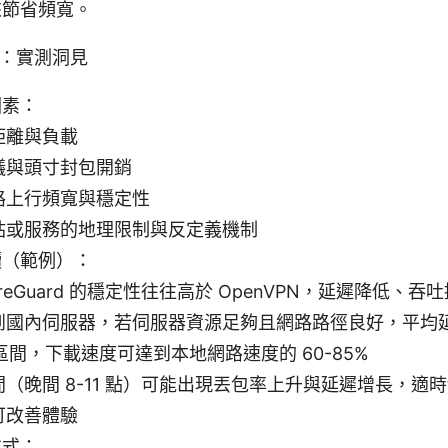
來節省頻寬。
：實測洞見
因素：
距離與負載
議與頭寸封包開銷
路上行頻寬與穩定性
站或服務的地理限制與反定義機制
讀（範例）：
ireGuard 的穩定性往往高於 OpenVPN，延遲降低、吞
到國內伺服器，若伺服器資源足夠且網路路徑良好，平均延遲
s 區間，下載速度可達到本地網路速度的 60-85%
（晚間 8-11 點）可能出現丟包率上升與延遲增長，適
可改善體驗
方式：