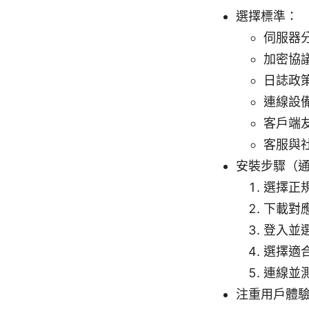
選擇標準：
伺服器
加密協議
日誌政
連線設
客戶端友
客服與
安裝步驟（
選擇正規
下載對應
登入並
選擇適合
連線並
注重用戶體