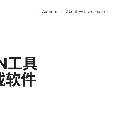
Authors
About — Diverseque
N工具
载软件