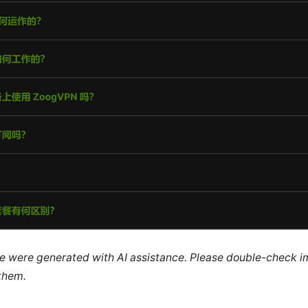
cle were generated with AI assistance. Please double-check i
 them.