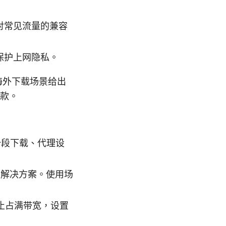
对常见流量的兼容
保护上网隐私。
海外下载场景给出
款。
、分段下载、代理设
级解决方案。使用场
止占满带宽，设置