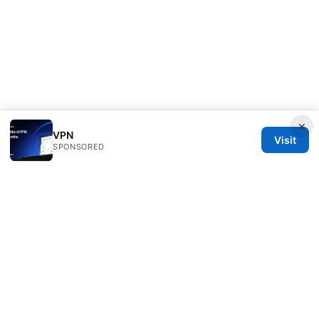
×
VPN
Visit
SPONSORED
Diverseque Network LLC
12 Rue de Rivoli
Paris, Île-de-France, 75001
FR
team@diverseque.com
+33 1 51 81 41 25
About
Privacy Policy
Terms of Use