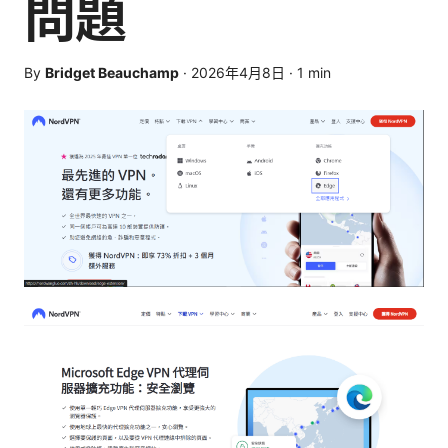
問題
By
Bridget Beauchamp
·
2026年4月8日
·
1
min