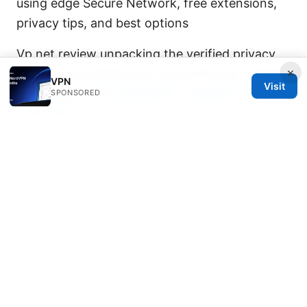
using edge Secure Network, free extensions,
privacy tips, and best options
Vp net review unpacking the verified privacy
×
vpn: A Comprehensive Look at Privacy, Speed,
VPN
Visit
and Reliability
进口税率查询：全面指南、工具与
SPONSORED
实操步骤
© 2026 Diverseque. All rights reserved.
Diverseque Network LLC
12 Rue de Rivoli
Paris, Île-de-France, 75001
FR