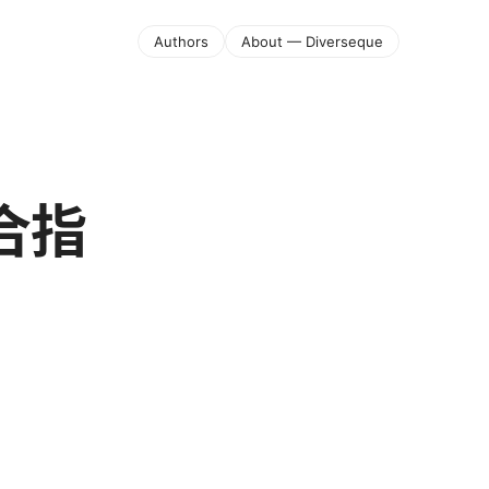
Authors
About — Diverseque
综合指