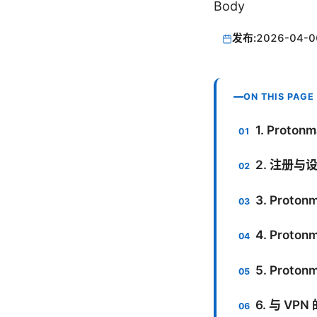
Body
发布:
2026-04-0
ON THIS PAGE
1. Prot
2. 注册
3. Prot
4. Prot
5. Prot
6. 与 VP