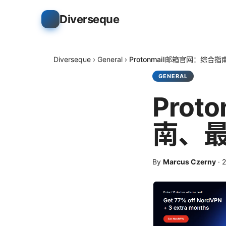
Diverseque
Diverseque
›
General
›
Protonmail邮箱官网：综
GENERAL
Pro
南、
By
Marcus Czerny
·