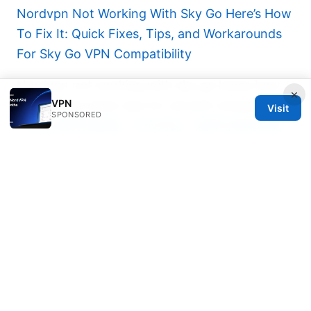
Nordvpn Not Working With Sky Go Here’s How
To Fix It: Quick Fixes, Tips, and Workarounds
For Sky Go VPN Compatibility
Nordvpn not working with sky go heres how
×
VPN
to fix it and other tips for smooth streaming
Visit
SPONSORED
Missav跳转免翻墙：VPN对比、选择与使用全指
南，含实操步骤与常见问题
Best vpns for your vseebox v2 pro unlock
global content stream smoother
© 2026 Diverseque. All rights reserved.