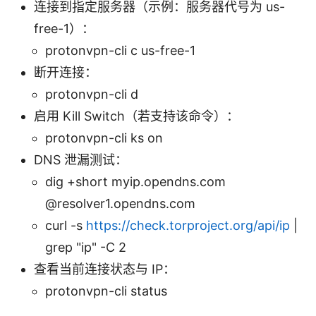
连接到指定服务器（示例：服务器代号为 us-
free-1）：
protonvpn-cli c us-free-1
断开连接：
protonvpn-cli d
启用 Kill Switch（若支持该命令）：
protonvpn-cli ks on
DNS 泄漏测试：
dig +short myip.opendns.com
@resolver1.opendns.com
curl -s
https://check.torproject.org/api/ip
|
grep "ip" -C 2
查看当前连接状态与 IP：
protonvpn-cli status