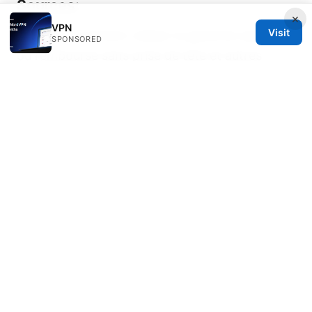
Sources:
×
VPN
Visit
Nordvpn comment utiliser la garantie satisfait
SPONSORED
ou rembourse sans prise de tete et autres
astuces VPNs
Mina pro net vpn apk：完整评测、安装指南与实
用攻略
Proton vpn free download: 全面指南与实
用技巧，含最新比较与使用建议
Mastering nordvpn wireguard config files on
windows your ultimate guide
好用的梯子推荐翻墙：VPN 对比、速度测试与购
买指南，2025 年实用攻略与评测
商业vpn：企业级VPN选型、部署与优化全指南