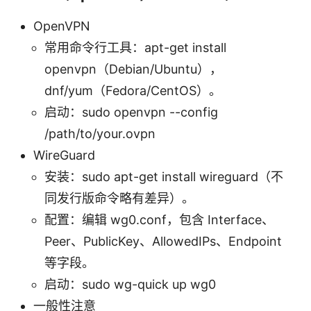
OpenVPN
常用命令行工具：apt-get install
openvpn（Debian/Ubuntu），
dnf/yum（Fedora/CentOS）。
启动：sudo openvpn --config
/path/to/your.ovpn
WireGuard
安装：sudo apt-get install wireguard（不
同发行版命令略有差异）。
配置：编辑 wg0.conf，包含 Interface、
Peer、PublicKey、AllowedIPs、Endpoint
等字段。
启动：sudo wg-quick up wg0
一般性注意