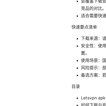
会覆盖下载
竞品的对比
适合需要快
快速要点清单
下载来源：请
安全性：使
置。
使用场景：国
风险提示：部
备选方案：若 
目录
Letsvpn a
如何下载与