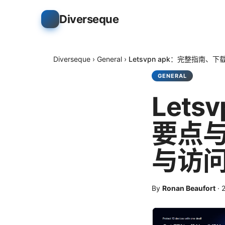
Diverseque
Diverseque
›
General
›
Letsvpn apk：完整指
GENERAL
Let
要点
与访
By
Ronan Beaufort
·