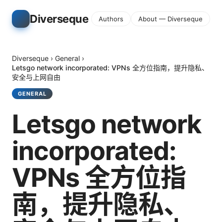
Diverseque
Authors
About — Diverseque
Diverseque
›
General
›
Letsgo network incorporated: VPNs 全方位指南，提升隐私、
安全与上网自由
GENERAL
Letsgo network
incorporated:
VPNs 全方位指
南，提升隐私、