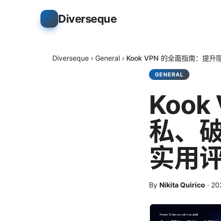
Diverseque
Diverseque
›
General
›
Kook VPN 的全面指南：
GENERAL
Koo
私、
实用
By
Nikita Quirico
·
2