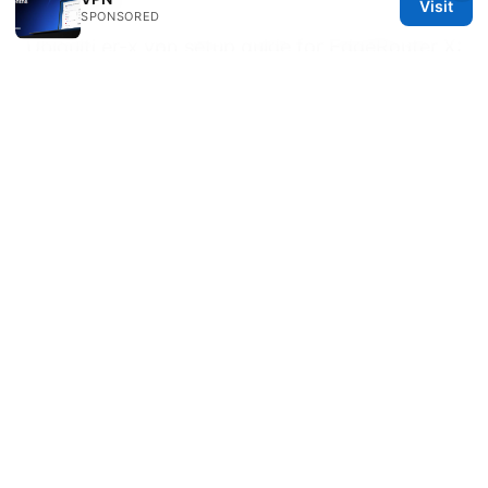
Visit
SPONSORED
Ubiquiti er-x vpn setup guide for EdgeRouter X:
OpenVPN, IPsec, L2TP, and remote access
如
何在电脑上下载并安装 ⭐ proton vpn：全面指南
2025年版、详细步骤、性能对比与常见问题
Net vpn ios 在 iOS 设备上的完整 VPN 使用指
南：设置、评测、速度优化与常见问题
Meilleurs vpn gratuits pour firefox en 2025
votre guide ultime: comparaison, conseils et
alternatives fiables pour Firefox
Site to site vpn トンネルダウン？原因特定から
復旧までの完全ガイド 最新対策と実践手順 VPN
トンネル監視・復旧事例・セキュアなリモート接
続