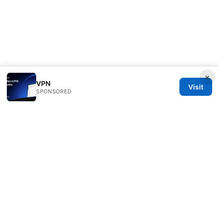
×
VPN
Visit
SPONSORED
Diverseque Network LLC
12 Rue de Rivoli
Paris, Île-de-France, 75001
FR
team@diverseque.com
+33 1 51 81 41 25
About
Privacy Policy
Terms of Use