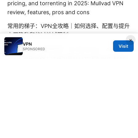
pricing, and torrenting in 2025: Mullvad VPN
review, features, pros and cons
常用的梯子：VPN全攻略｜如何选择、配置与提升
上网隐私和绕过地域限制
×
VPN
Visit
电脑安装vpn 全面指南：在 Windows、macOS、
SPONSORED
Linux 与路由器上快速设置并提升速度与安全性的
实用技巧
翻墙后浏览器无法上网的解决方案：使
用 VPN 的完整指南与常见问题
Working vpn edge: how to deploy, optimize,
and secure edge VPNs for remote teams and
on-device privacy
Vpn يشغل ⭐ جميع الدول دليلك الشامل لتجاوز