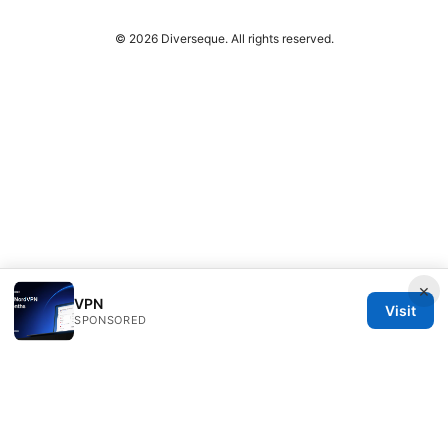
© 2026 Diverseque. All rights reserved.
×
VPN
Visit
SPONSORED
Diverseque Network LLC
12 Rue de Rivoli
Paris, Île-de-France, 75001