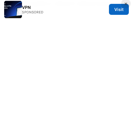
complete guide to network wide protection
×
VPN
Visit
SPONSORED
© 2026 Diverseque. All rights reserved.
Diverseque Network LLC
12 Rue de Rivoli
Paris, Île-de-France, 75001
FR
team@diverseque.com
+33 1 51 81 41 25
About
Privacy Policy
Terms of Use