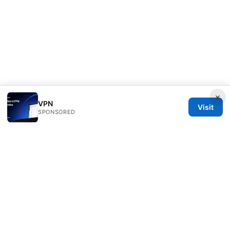
×
VPN
Visit
SPONSORED
Diverseque Network LLC
12 Rue de Rivoli
Paris, Île-de-France, 75001
FR
team@diverseque.com
+33 1 51 81 41 25
About
Privacy Policy
Terms of Use