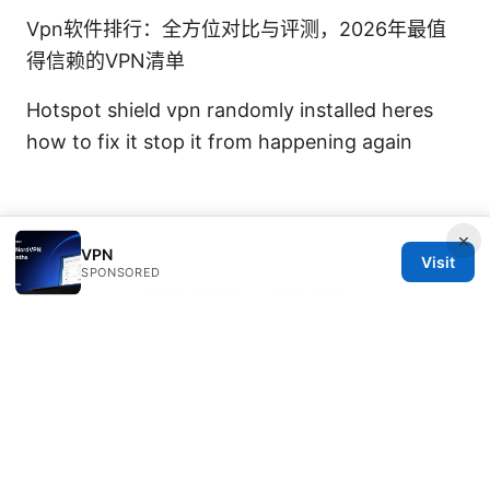
Vpn软件排行：全方位对比与评测，2026年最值
得信赖的VPN清单
Hotspot shield vpn randomly installed heres
how to fix it stop it from happening again
×
VPN
Visit
SPONSORED
© 2026 Diverseque. All rights reserved.
Diverseque Network LLC
12 Rue de Rivoli
Paris, Île-de-France, 75001
FR
team@diverseque.com
+33 1 51 81 41 25