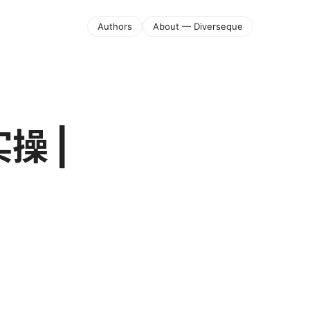
Authors
About — Diverseque
操 |