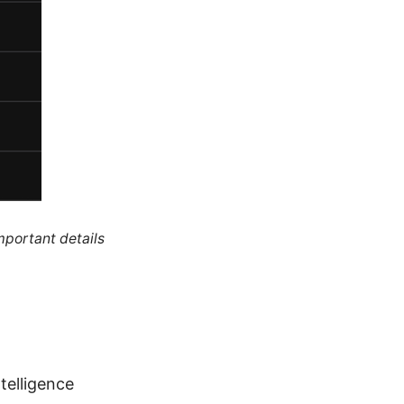
mportant details
ntelligence