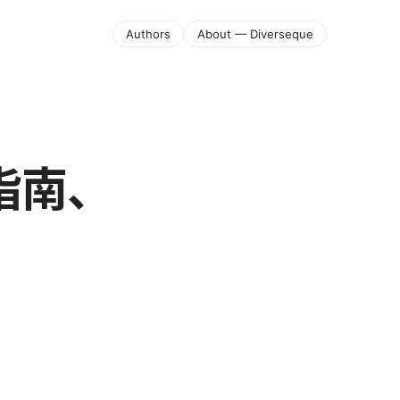
Authors
About — Diverseque
指南、