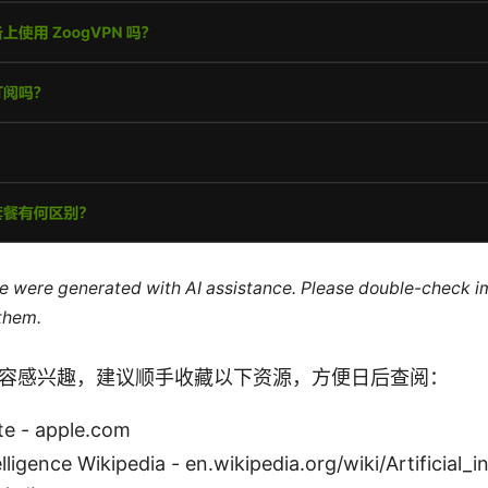
cle were generated with AI assistance. Please double-check i
 them.
容感兴趣，建议顺手收藏以下资源，方便日后查阅：
te - apple.com
telligence Wikipedia - en.wikipedia.org/wiki/Artificial_i