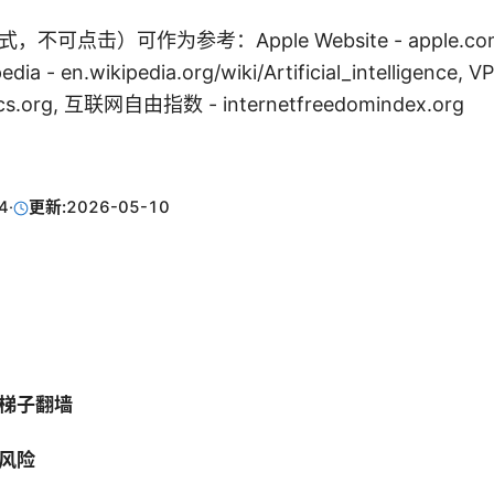
点击）可作为参考：Apple Website - apple.com, Ar
pedia - en.wikipedia.org/wiki/Artificial_intelligence, 
sics.org, 互联网自由指数 - internetfreedomindex.org
4
·
更新:
2026-05-10
梯子翻墙
风险