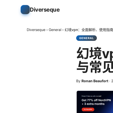
Diverseque
Diverseque
›
General
›
幻境vpn：全面解析、使用指
GENERAL
幻境v
与常
By
Ronan Beaufort
·