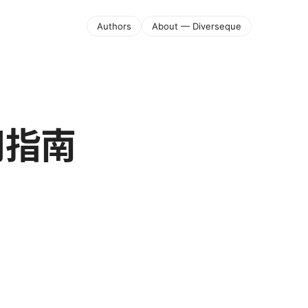
Authors
About — Diverseque
用指南