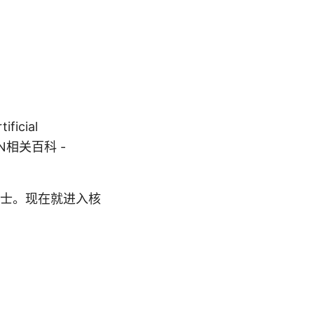
icial
e VPN相关百科 -
士。现在就进入核