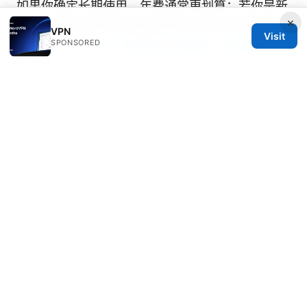
如果你确定长期使用，年费通常更划算；若你是新
×
手，先尝试月费或有退款保障的方案以降低风险。
VPN
Visit
SPONSORED
小蓝网： VPN 入门到进阶完全指南，提升上网隐
私与自由
使用VPN会被流媒体平台封禁吗？
部分平台会检测并限制VPN使用，情况因平台而
异。选用信誉良好的提供商、切换服务器区域有助
于减少被封禁的风险。
VPN对比工具如何使用？
通过对比价格、协议、服务器分布、日志政策、独
立审计报告等要素，结合自身需求选择最合适的。
Sources:
Best edge vpn extension reddit