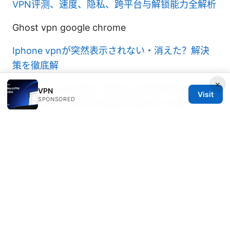
VPN评测、速度、隐私、跨平台与解锁能力全解析
Ghost vpn google chrome
Iphone vpnが突然表示されない・消えた？解決
策を徹底解
×
Thunder vpnは安全？無料vpnの危険性と本当に
VPN
Visit
SPONSORED
おすすめできるVPNの実情と選び方と比較
一键vpn：完整指南、步骤、选型与安全要点，快
速开启一键连接的实用攻略
© 2026 Diverseque. All rights reserved.