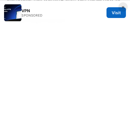
×
fix it
VPN
Visit
SPONSORED
Adguard edge extension
Is vpn safe for cz sk absolutely but heres what
you need to know
© 2026 Diverseque. All rights reserved.
Diverseque Network LLC
12 Rue de Rivoli
Paris, Île-de-France, 75001
FR
team@diverseque.com